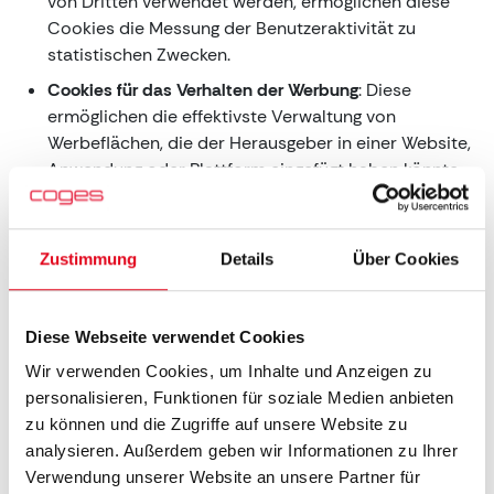
von Dritten verwendet werden, ermöglichen diese
Cookies die Messung der Benutzeraktivität zu
statistischen Zwecken.
Cookies für das Verhalten der Werbung
: Diese
ermöglichen die effektivste Verwaltung von
Werbeflächen, die der Herausgeber in einer Website,
Anwendung oder Plattform eingefügt haben könnte,
die den angeforderten Dienst bereitstellt. Diese
Cookies speichern Informationen über das
Benutzerverhalten, die durch kontinuierliche
Zustimmung
Details
Über Cookies
Beobachtung ihrer Browsing-Gewohnheiten
gewonnen wurden, und ermöglichen die Entwicklung
eines spezifischen Profils zur Anzeige von Werbung
Diese Webseite verwendet Cookies
basierend darauf (personalisierte Werbung).
Wir verwenden Cookies, um Inhalte und Anzeigen zu
Plugin-Cookies
: Cookies, die von den Plugins
personalisieren, Funktionen für soziale Medien anbieten
externer Inhaltsanbieter verwendet werden, sind
zu können und die Zugriffe auf unsere Website zu
notwendig, damit der Benutzer zuvor angeforderte
analysieren. Außerdem geben wir Informationen zu Ihrer
Inhalte oder Dienste abrufen kann, wie das Ansehen
Verwendung unserer Website an unsere Partner für