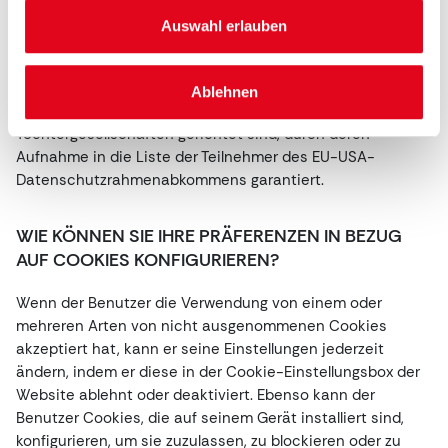
die durch analytische Cookies gesammelt werden.
Auswahl erlauben
Innerhalb der Europäischen Union wird dieser Dienst von
Google Ireland Limited bereitgestellt. Derzeit sind
internationale Datenübertragungen in die Vereinigten
Ablehnen
Staaten, die an Google LLC und seine
Tochtergesellschaften gerichtet sind, durch deren
Aufnahme in die Liste der Teilnehmer des EU-USA-
Datenschutzrahmenabkommens garantiert.
WIE KÖNNEN SIE IHRE PRÄFERENZEN IN BEZUG
AUF COOKIES KONFIGURIEREN?
Wenn der Benutzer die Verwendung von einem oder
mehreren Arten von nicht ausgenommenen Cookies
akzeptiert hat, kann er seine Einstellungen jederzeit
ändern, indem er diese in der Cookie-Einstellungsbox der
Website ablehnt oder deaktiviert. Ebenso kann der
Benutzer Cookies, die auf seinem Gerät installiert sind,
konfigurieren, um sie zuzulassen, zu blockieren oder zu