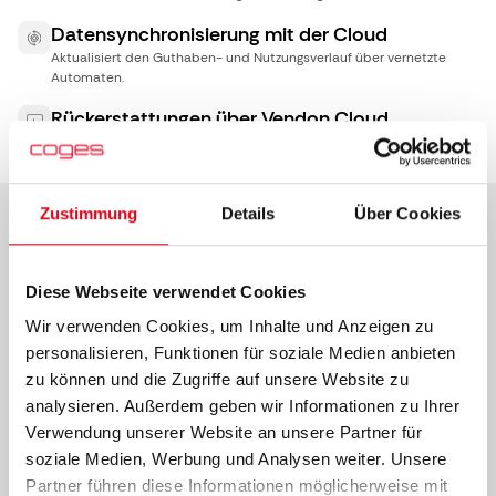
Datensynchronisierung mit der Cloud
Aktualisiert den Guthaben- und Nutzungsverlauf über vernetzte
Automaten.
Rückerstattungen über Vendon Cloud
Verwalten Sie Rückerstattungen per Fernzugriff mit nur einem Klick.
Zustimmung
Details
Über Cookies
Web-Showcase auf Cloud-Plattform
01
Diese Webseite verwendet Cookies
Für Betreiber
02
Wir verwenden Cookies, um Inhalte und Anzeigen zu
Was Benutzer sehen
03
personalisieren, Funktionen für soziale Medien anbieten
zu können und die Zugriffe auf unsere Website zu
So wird es aktiviert
04
analysieren. Außerdem geben wir Informationen zu Ihrer
Verwendung unserer Website an unsere Partner für
Der Nutzen
05
soziale Medien, Werbung und Analysen weiter. Unsere
Partner führen diese Informationen möglicherweise mit