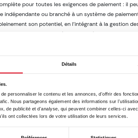
omplète pour toutes les exigences de paiement : il peut
e indépendante ou branché à un système de paiemen
pleinement son potentiel, en l’intégrant à la gestion d
cashless en circuit fermé et des espèces. De plus, dan
s versions, QPAYPos utilise et soutient à la fois les car
t les cartes à puce et à bande magnétique, offrant un
et assurant la compatibilité avec une large gamme de 
Détails
ies.
era disponible pour acheter dès le mois d’octobre. Po
e personnaliser le contenu et les annonces, d'offrir des fonctio
tion, pour interroger ou pour commander QPAYPos, co
rafic. Nous partageons également des informations sur l'utilisati
mmercial ou visitez notre site web www.coges.eu.
, de publicité et d'analyse, qui peuvent combiner celles-ci avec
ils ont collectées lors de votre utilisation de leurs services.
es ravis d’introduire QPAYPos sur le marché et som
s qu’il représentera une nouvelle avancée, incrémentan
Préférences
Statistiques