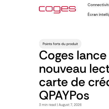
Connectivit
Écran intell
Points forts du produit
Coges lance 
nouveau lec
carte de cré
QPAYPos
3
min read | August 7, 2026