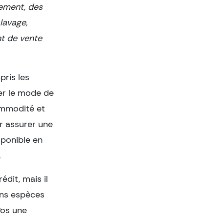
nement, des
lavage,
nt de vente
pris les
ser le mode de
commodité et
ur assurer une
sponible en
.
édit, mais il
ans espèces
Pos une