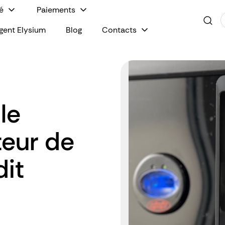
é
Paiements
igent Elysium
Blog
Contacts
le
teur de
dit