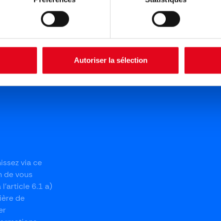
ie de paiement toujours plus innovante et connectée,
nant la manière dont les clients interagissent avec les
s points de vente sans personnel.
Autoriser la sélection
issez via ce
n de vous
'article 6.1 a)
ière de
er