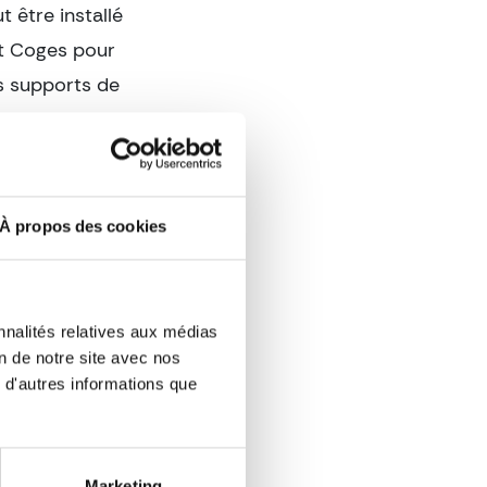
 être installé
t Coges pour
es supports de
s ses
tes sans
e polyvalence
cartes de
À propos des cookies
ur plus
nnalités relatives aux médias
ntactez notre
on de notre site avec nos
 d'autres informations que
mes
t la
Marketing