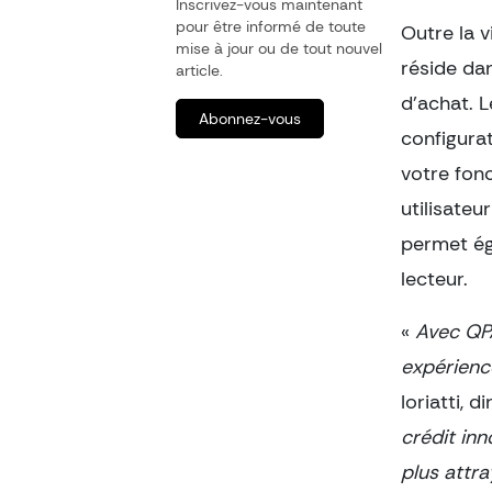
Inscrivez-vous maintenant
pour être informé de toute
Outre la 
mise à jour ou de tout nouvel
réside dan
article.
d’achat. L
Abonnez-vous
configurat
votre fonc
utilisateu
permet ég
lecteur.
«
Avec QPA
expérienc
Ioriatti, 
crédit inn
plus attra