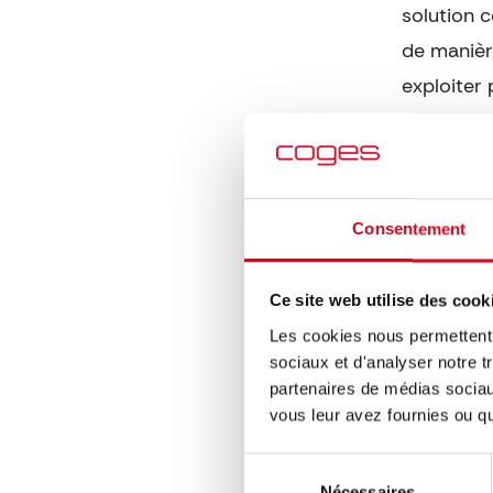
solution c
de manièr
exploiter 
paiement 
différente
contact e
inégalée 
Consentement
paiement.
Ce site web utilise des cook
QPAYPos s
Les cookies nous permettent d
d’informa
sociaux et d'analyser notre t
réseau co
partenaires de médias sociaux
vous leur avez fournies ou qu'
Nous somm
Sélection
convaincu
Nécessaires
du