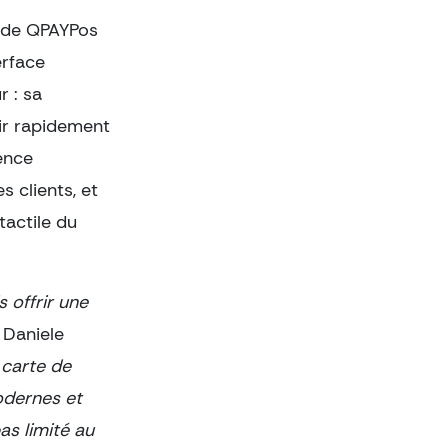
t de QPAYPos
erface
r : sa
nir rapidement
ence
s clients, et
tactile du
 offrir une
 Daniele
 carte de
odernes et
as limité au