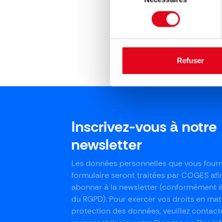
technolog
consentement
révolution
et tous le
Refuser
Inscrivez-vous à notre
newsletter
Les données personnelles que vous fourn
formulaire seront traitées par COGES afi
abonner à la newsletter (conformément à l
du RGPD). Pour exercer vos droits en mat
protection des données, veuillez contact