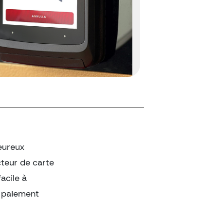
eureux
cteur de carte
acile à
e paiement