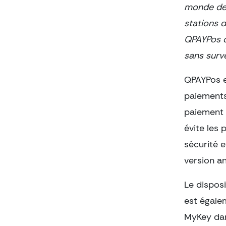
monde de 
stations d
QPAYPos of
sans surve
QPAYPos e
paiements
paiement q
évite les 
sécurité 
version a
Le disposi
est égale
MyKey dan