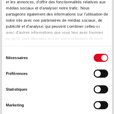
et les annonces, d'offrir des fonctionnalités relatives aux
toute incohérence.
médias sociaux et d'analyser notre trafic. Nous
Compatibilité cashless
: prend en charge les
partageons également des informations sur l'utilisation de
applications MyKey, MIFARE, LEGIC et Pay4Vend,
notre site avec nos partenaires de médias sociaux, de
peut être branché à un lecteur de carte de crédit
publicité et d'analyse, qui peuvent combiner celles-ci
pour offrir une expérience de paiement complète et
avec d'autres informations que vous leur avez fournies
polyvalente.
ou qu'ils ont collectées lors de votre utilisation de leurs
services.
Écran graphique couleur
: permet de visualiser
Sélection
clairement et immédiatement les données de
Nécessaires
du
fonctionnement et le contenu des tubes.
consentement
Collecte complète des données : comprend les
Préférences
détails des ventes, des pièces dans la case et dans
les tubes, avec une exportation simple via USB.
Statistiques
Connexion mondiale : compatible avec Nebular via
un module 4G en option pour surveiller à distance et
Marketing
contrôler bidirectionnellement à partir d’un logiciel
de gestion ou d’un portail web.