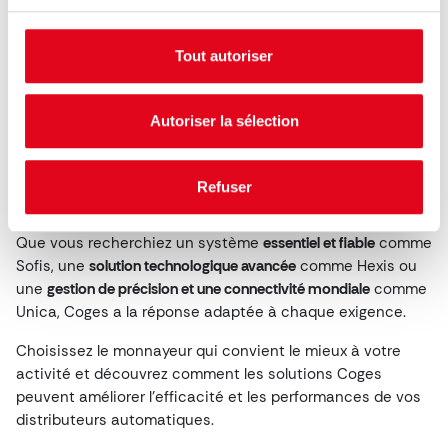
Unica est le choix idéal pour ceux qui recherchent
Tout autoriser
le summum en matière de contrôle et de
compatibilité internationale, grâce à l’utilisation de
devises autres que l’euro.
Autoriser la sélection
Trois solutions, un seul objectif : innover dans le
Refuser
domaine de la distribution automatique
Que vous recherchiez un système
essentiel et fiable
comme
Sofis, une
solution technologique avancée
comme Hexis ou
une
gestion de précision et une connectivité mondiale
comme
Unica, Coges a la réponse adaptée à chaque exigence.
Choisissez le monnayeur qui convient le mieux à votre
activité et découvrez comment les solutions Coges
peuvent améliorer l’efficacité et les performances de vos
distributeurs automatiques.