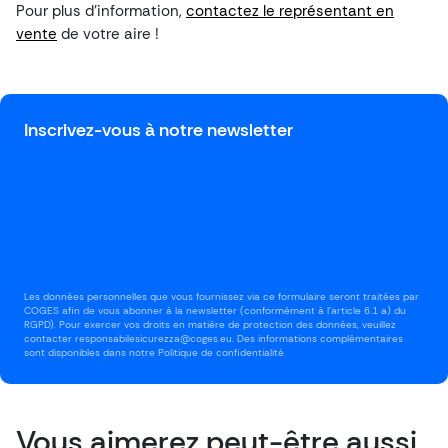
Pour plus d’information,
contactez le représentant en
vente
de votre aire !
Inscrivez-vous à notre newsletter
Les données personnelles que vous fournissez via ce formulaire seront traitées par
COGES afin de vous abonner à la newsletter (conformément à l'article 6.1 a) du
RGPD). Pour exercer vos droits en matière de protection des données, veuillez
contacter responsabilesicurezza@coges.eu. Des informations complémentaires
sont disponibles dans notre Politique de confidentialité.
Vous aimerez peut-être aussi