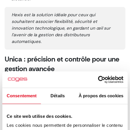
Hexis est la solution idéale pour ceux qui
souhaitent associer flexibilité, sécurité et
innovation technologique, en gardant un œil sur
l’avenir de la gestion des distributeurs
automatiques.
Unica : précision et contrôle pour une
gestion avancée
Découvrez Unica
Le
monnayeur Unica
est conçu pour accroître les revenus
Consentement
Détails
À propos des cookies
des distributeurs automatiques grâce à sa technologie de
haute précision
et à son
système cashless intégré
.
Ce site web utilise des cookies.
Lecture en temps réel
: il effectue un monitorage
Les cookies nous permettent de personnaliser le contenu
précis du nombre de pièces dans les tubes et signale