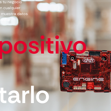
as tu negocio
n cualquier
y muestra datos
onfiar.
positivo
tarlo