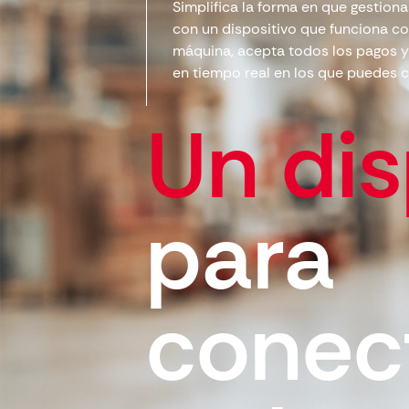
Simplifica la forma en que gestion
con un dispositivo que funciona co
máquina, acepta todos los pagos 
en tiempo real en los que puedes c
Un dis
para
conec