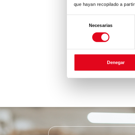
que hayan recopilado a parti
Selección
Necesarias
de
consentimiento
Denegar