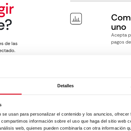
gir
Comp
e?
uno
Acepta pa
pagos de 
s de las
ectado.
Cone
tiem
Detalles
Accede a
estado d
s
platafor
b se usan para personalizar el contenido y los anuncios, ofrecer
s, compartimos información sobre el uso que haga del sitio web 
 análisis web, quienes pueden combinarla con otra información q