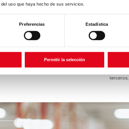
r del uso que haya hecho de sus servicios.
Gest
Ajusta co
firmware 
Preferencias
Estadística
Integ
Permitir la selección
Funciona
máquinas
terceros.