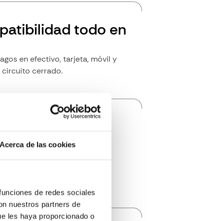
atibilidad todo en
gos en efectivo, tarjeta, móvil y
circuito cerrado.
ctividad en
po real
Acerca de las cookies
 datos de transacciones y al
e las máquinas en una sola
ma.
 funciones de redes sociales
con nuestros partners de
ue les haya proporcionado o