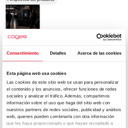
¿Y si tus mejores máquinas pudieran generar
ingresos incluso cuando nadie compra?
Jun 29, 2026
Consentimiento
Detalles
Acerca de las cookies
Perspectiva del producto
Esta página web usa cookies
Las cookies de este sitio web se usan para personalizar
el contenido y los anuncios, ofrecer funciones de redes
sociales y analizar el tráfico. Además, compartimos
Cómo Pay4Vend crea fidelización y aumenta
información sobre el uso que haga del sitio web con
los ingresos
nuestros partners de redes sociales, publicidad y análisis
Jun 19, 2026
web, quienes pueden combinarla con otra información
que les haya proporcionado o que hayan recopilado a