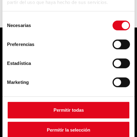
partir del uso que haya hecho de sus servicios.
Cargar más
Selección
Necesarias
de
consentimiento
Preferencias
Soluciones
Empresa
Estadística
Conectividad
Certificaciónes
Marketing
Log In técnico
Blog
Sistemas de pago
Aviso legal
Permitir todas
Log In Cloud
Whistleblowing
Pantalla Elysium
Permitir la selección