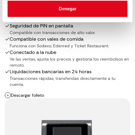
Acepta todos los métodos de pago
Denegar
Sin contacto, chip, PIN y monederos móviles (Apple Pay,
Google Pay).
Seguridad de PIN en pantalla
Compatible con transacciones de alto valor.
Compatible con vales de comida
Funciona con Sodexo, Edenred y Ticket Restaurant.
Conectado a la nube
Ve las ventas, ajusta los precios y gestiona los reembolsos en
remoto.
Liquidaciones bancarias en 24 horas
Transacciones rápidas, transferidas directamente a tu
cuenta.
Descargar folleto