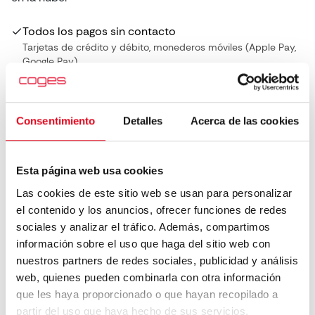
Todos los pagos sin contacto
Tarjetas de crédito y débito, monederos móviles (Apple Pay,
Google Pay).
Compacto y fácil de instalar
Se adapta a las máquinas expendedoras sin bloquear el
lector de billetes.
Conectado a la nube.
Consentimiento
Detalles
Acerca de las cookies
Ve las ventas, ajusta los precios y gestiona los reembolsos en
remoto.
Sistemas de circuito cerrado.
Esta página web usa cookies
Compatible con pagos cashless MyKey y MIFARE.
Las cookies de este sitio web se usan para personalizar
Descargar folleto
el contenido y los anuncios, ofrecer funciones de redes
sociales y analizar el tráfico. Además, compartimos
información sobre el uso que haga del sitio web con
nuestros partners de redes sociales, publicidad y análisis
web, quienes pueden combinarla con otra información
que les haya proporcionado o que hayan recopilado a
partir del uso que haya hecho de sus servicios.