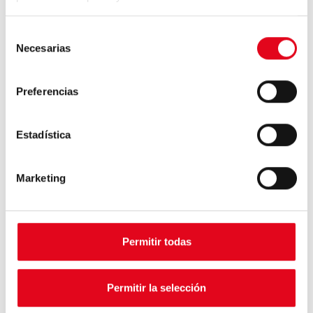
Selección
Necesarias
de
consentimiento
Preferencias
Estadística
Marketing
Ingenico Self2000
Permitir todas
Un terminal de pago certificado diseñado para
operadores de máquinas expendedoras en Francia,
compatible con todas las tarjetas principales, pagos
Permitir la selección
con PIN y vales de comida.